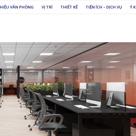
THIỆU VĂN PHÒNG
VỊ TRÍ
THIẾT KẾ
TIỆN ÍCH – DỊCH VỤ
Ý 