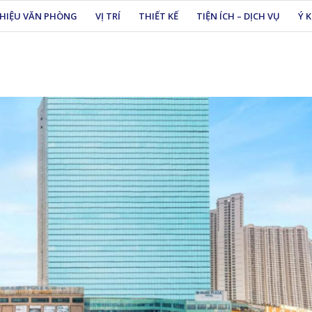
THIỆU VĂN PHÒNG
VỊ TRÍ
THIẾT KẾ
TIỆN ÍCH – DỊCH VỤ
Ý 